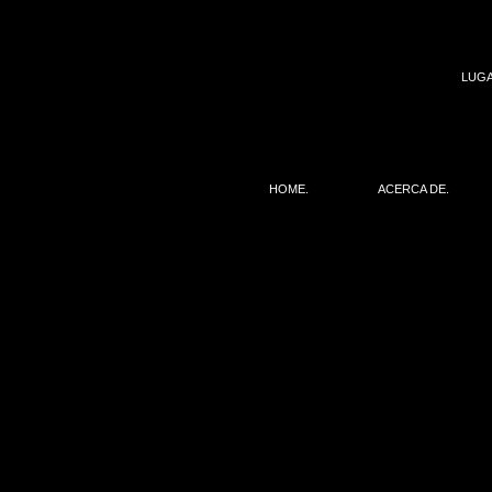
LUGA
/obras_reproducidas.php?idubicacion=79
HOME.
ACERCA DE.